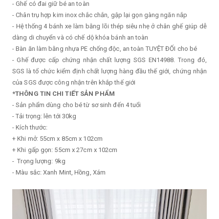
- Ghế có đai giữ bé an toàn
- Chân trụ hợp kim inox chắc chắn, gập lại gọn gàng ngăn nắp
- Hệ thống 4 bánh xe làm bằng lõi thép siêu nhẹ ở chân ghế giúp dễ
dàng di chuyển và có chế dộ khóa bánh an toàn
- Bàn ăn làm bằng nhựa PE chống độc, an toàn TUYỆT ĐỐI cho bé
- Ghế được cấp chứng nhận chất lượng SGS EN14988. Trong đó,
SGS là tổ chức kiểm định chất lượng hàng đầu thế giới, chứng nhận
của SGS được công nhận trên khắp thế giới
*THÔNG TIN CHI TIẾT SẢN PHẨM
- Sản phẩm dùng cho bé từ sơ sinh đến 4 tuổi
- Tải trọng: lên tới 30kg
- Kích thước:
+ Khi mở: 55cm x 85cm x 102cm
+ Khi gấp gọn: 55cm x 27cm x 102cm
- Trọng lượng: 9kg
- Màu sắc: Xanh Mint, Hồng, Xám