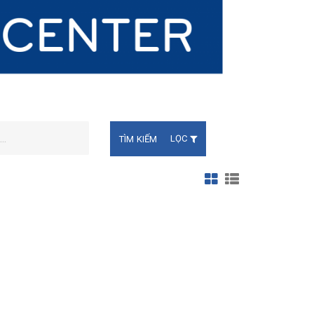
TÌM KIẾM
LỌC