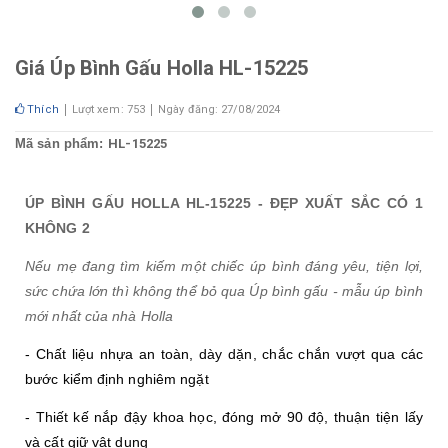
Giá Úp Bình Gấu Holla HL-15225
Thích
Lượt xem: 753
Ngày đăng: 27/08/2024
Mã sản phẩm:
HL-15225
ÚP BÌNH GẤU HOLLA HL-15225 - ĐẸP XUẤT SẮC CÓ 1
KHÔNG 2
Nếu mẹ đang tìm kiếm một chiếc úp bình đáng yêu, tiện lợi,
sức chứa lớn thì không thể bỏ qua Úp bình gấu - mẫu úp bình
mới nhất của nhà Holla
- Chất liệu nhựa an toàn, dày dặn, chắc chắn vượt qua các 
bước kiểm định nghiêm ngặt
- Thiết 
kế nắp đậy khoa học, đóng mở 90 độ, thuận tiện lấy 
và cất giữ vật dụng