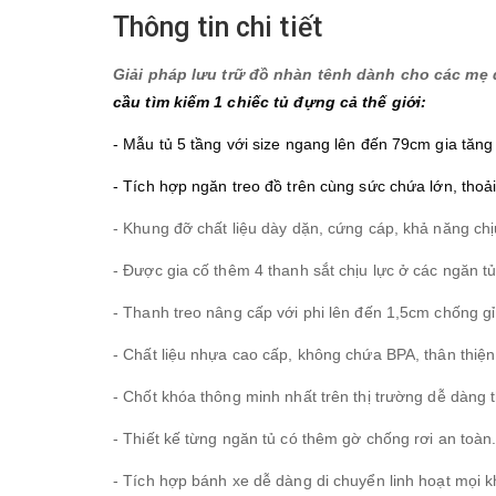
Thông tin chi tiết
Giải pháp lưu trữ đồ nhàn tênh dành cho các mẹ 
cầu tìm kiếm 1 chiếc tủ đựng cả thế giới:
- Mẫu tủ 5 tầng với size ngang lên đến 79cm gia tăn
- Tích hợp ngăn treo đồ trên cùng sức chứa lớn, tho
- Khung đỡ chất liệu dày dặn, cứng cáp, khả năng chịu
- Được gia cố thêm 4 thanh sắt chịu lực ở các ngăn t
- Thanh treo nâng cấp với phi lên đến 1,5cm chống g
- Chất liệu nhựa cao cấp, không chứa BPA, thân thiện
- Chốt khóa thông minh nhất trên thị trường dễ dàng 
- Thiết kế từng ngăn tủ có thêm gờ chống rơi an toàn
- Tích hợp bánh xe dễ dàng di chuyển linh hoạt mọi 