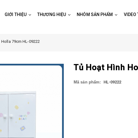
GIỚI THIỆU
THƯƠNG HIỆU
NHÓM SẢN PHẨM
VIDEO
h Holla 79cm HL-09222
Tủ Hoạt Hình H
Mã sản phẩm:
HL-09222