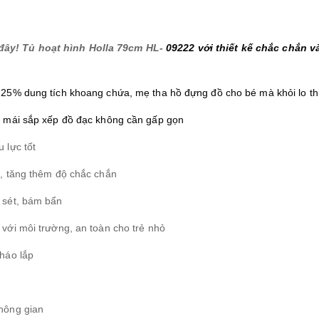
đây! Tủ hoạt hình Holla 79cm HL-
09222 với thiết kế chắc chắn v
g 25% dung tích khoang chứa, mẹ tha hồ đựng đồ cho bé mà khỏi lo th
ải mái sắp xếp đồ đạc không cần gấp gọn
 lực tốt
ủ, tăng thêm độ chắc chắn
ỉ sét, bám bẩn
 với môi trường, an toàn cho trẻ nhỏ
tháo lắp
.
không gian