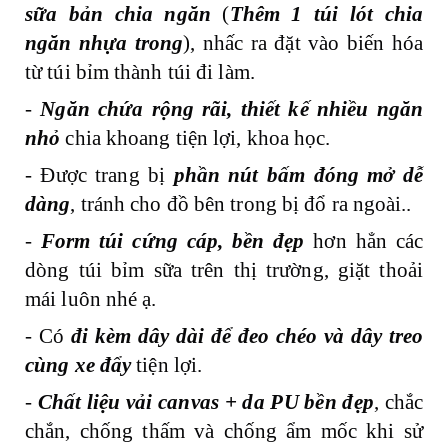
sữa bản chia ngăn
(
Thêm 1 túi lót chia
ngăn nhựa trong
), nhấc ra đặt vào biến hóa
từ túi bỉm thành túi đi làm.
-
Ngăn chứa rộng rãi, thiết kế nhiều ngăn
nhỏ
chia khoang tiện lợi, khoa học.
- Được trang bị
phần nút bấm đóng mở dễ
dàng
, tránh cho đồ bên trong bị đổ ra ngoài..
-
Form túi cứng cáp, bền đẹp
hơn hẳn các
dòng túi bỉm sữa trên thị trường, giặt thoải
mái luôn nhé ạ.
- Có
đi kèm dây dài để đeo chéo và dây treo
cùng xe đẩy
tiện lợi.
-
Chất liệu vải canvas + da PU bền đẹp
, chắc
chắn, chống thấm và chống ẩm mốc khi sử