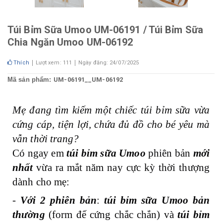
Túi Bỉm Sữa Umoo UM-06191 / Túi Bỉm Sữa
Chia Ngăn Umoo UM-06192
Thích
Lượt xem: 111
Ngày đăng: 24/07/2025
Mã sản phẩm:
UM-06191__UM-06192
Mẹ đang tìm kiếm một chiếc túi bỉm sữa vừa
cứng cáp, tiện lợi, chứa đủ đồ cho bé yêu mà
vẫn thời trang?
Có ngay em
túi bỉm sữa Umoo
phiên bản
mới
nhất
vừa ra mắt năm nay cực kỳ thời thượng
dành cho mẹ:
-
Với 2 phiên bản
:
túi bỉm sữa Umoo bản
thường
(form đế cứng chắc chắn) và
túi bỉm