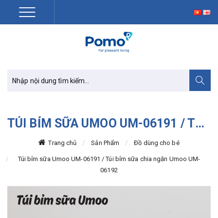
TÚI BỈM SỮA UMOO UM-06191 / TÚI BỈM SỮA CHIA NGĂN UMOO UM-06192
Trang chủ
Sản Phẩm
Đồ dùng cho bé
Túi bỉm sữa Umoo UM-06191 / Túi bỉm sữa chia ngăn Umoo UM-
06192