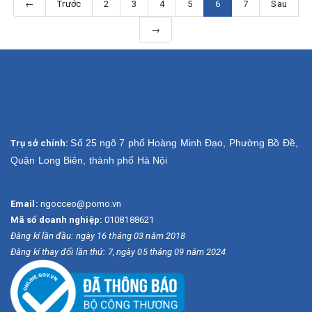
←
Trước
2
3
4
5
6
7
Sau
→
CÔNG TY TNHH POMO QUỐC TẾ
Số 25 ngõ 7 phố Hoàng Minh Đạo, Phường Bồ Đề,
Trụ sở chính:
Quận Long Biên, thành phố Hà Nội
Website:
http://www.pomo.vn
Email:
ngocceo@pomo.vn
Mã số doanh nghiệp:
0108188621
Đăng kí lần đầu: ngày 16 tháng 03 năm 2018
Đăng kí thay đổi lần thứ: 7, ngày 05 tháng 09 năm 2024