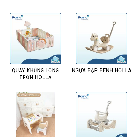
1m90*1m90
1m90*1m90
QUÂY KHỦNG LONG
NGỰA BẬP BÊNH HOLLA
TRƠN HOLLA