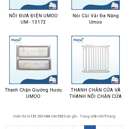
NÔI ĐƯA ĐIỆN UMOO
Nôi Cũi Vải Đa Năng
UM- 13172
Umoo
Thanh Chặn Giường Hươu
THANH CHẮN CỬA VÀ
UMOO
THANH NỐI CHẶN CỬA
Hiển thị từ
121
đến
144
trên
152
bản ghi - Trang số
6
trên
7
trang